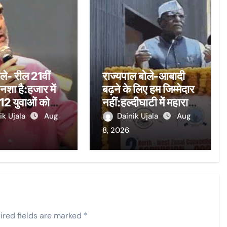
ोले- रील 21वीं
राज्यपाल बोले-आबादी
नशा है:हजार में
बढ़ने के लिए हम जिम्मेदार
 12 युवाओं को
नहीं:हल्दीघाटी में महाराणा
ट नौकरी, सिस्टम
प्रताप हारे नहीं, मुगलों
ik Ujala
Aug
Dainik Ujala
Aug
ो चक्रव्यूह में
को पीटा; चाटुकार
8, 2026
ा
इतिहासकारों ने गलत
लिखा
ired fields are marked
*