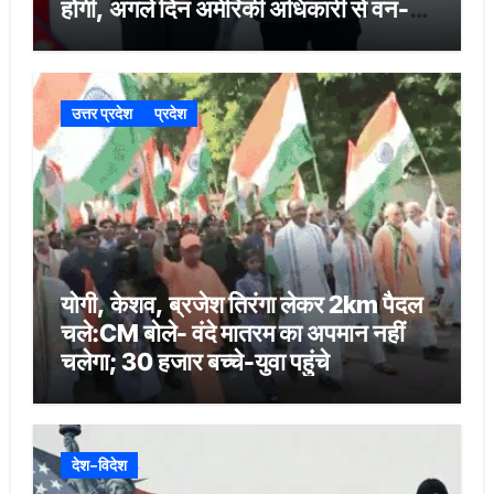
होगी, अगले दिन अमेरिकी अधिकारी से वन-
टू-वन बैठक
उत्तर प्रदेश
प्रदेश
योगी, केशव, ब्रजेश तिरंगा लेकर 2km पैदल
चले:CM बोले- वंदे मातरम का अपमान नहीं
चलेगा; 30 हजार बच्चे-युवा पहुंचे
देश-विदेश