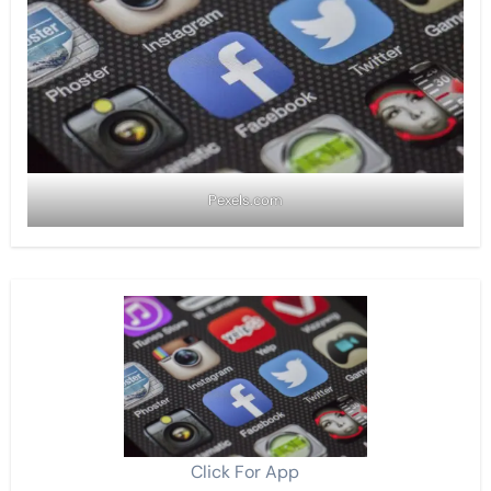
Pexels.com
Click For App