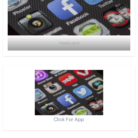
Pexels.com
Click For App