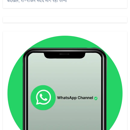
बेदखल, रो-रोकर मदद मांग रही पत्नी