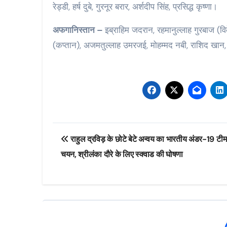
रेड्डी, हर्ष दुबे, गुरनूर बरार, अर्शदीप सिंह, प्रसिद्ध कृष्णा।
अफगानिस्तान –
इब्राहिम जदरान, रहमानुल्लाह गुरबाज (
(कप्तान), अजमतुल्लाह उमरजई, मोहम्मद नबी, राशिद खा
Post
राहुल द्रविड़ के छोटे बेटे अन्‍वय का भारतीय अंडर-19 टीम म
navigation
चयन, श्रीलंका दौरे के लिए स्‍क्‍वाड की घोषणा