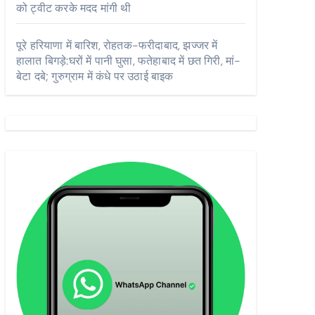
को ट्वीट करके मदद मांगी थी
पूरे हरियाणा में बारिश, रोहतक-फरीदाबाद, झज्जर में
हालात बिगड़े:घरों में पानी घुसा, फतेहाबाद में छत गिरी, मां-
बेटा दबे; गुरुग्राम में कंधे पर उठाई बाइक