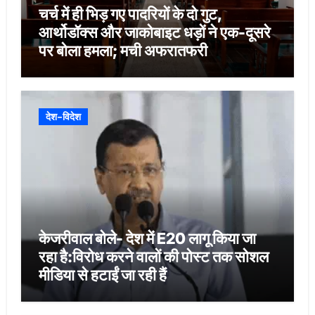
चर्च में ही भिड़ गए पादरियों के दो गुट,
आर्थोडॉक्स और जाकोबाइट धड़ों ने एक-दूसरे
पर बोला हमला; मची अफरातफरी
देश-विदेश
केजरीवाल बोले- देश में E20 लागू किया जा
रहा है:विरोध करने वालों की पोस्ट तक सोशल
मीडिया से हटाईं जा रही हैं