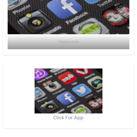
Pexels.com
Click For App